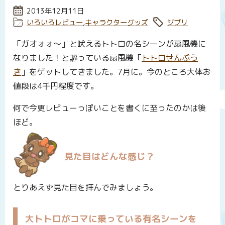
投稿日:
2013年12月11日
カテゴリー:
いろいろレビュー
,
キャラクターグッズ
タグ:
ジブリ
「ガオォォ〜」と吠えるトトロの名シーンが扇風機に
なりました！と謳っている扇風機「
トトロせんぷう
き
」をゲットしてきました。7月に。今のところ大体お
値段は4千円程度です。
何で今更レビューっぽいことを書くに至ったのかは後
ほど。
見た目はどんな感じ？
とりあえず見た目を拝んでみましょう。
大トトロがコマに乗っている有名シーンを