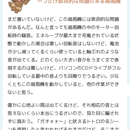
一つだけ致命的な問題のある扇風機
まだ書いていないけど、この扇風機には致命的な問題
があるんだ。なんと言っても扇風機の中のモーター回
転時の騒音。エネループが最大まで充電されている状
態で動かした場合は激しい回転音はしないけど、電池
が少し減ってくるくらい使っていると軸ぶれのような
音が出てくる。どのくらい大きい音かをうまく文で表
現するのは難しいけど、パソコンのCDドライブがフル
回転している最中の音よりも目障りでうるさい。少な
くともこの扇風機を動かしていると、他の作業ができ
ないと思う。
確かに心地よい風は出てくるけど、それ相応の音とは
思えないくらい本当にうるさいので、見た目に騙され
ずに買おう。「ガオォォ〜」と吠えるトトロの名シー
ンを再現したと言われればそれまでだけど、そこまで