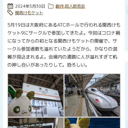
投稿日:
2024年5月30日
カテゴリー:
創作
,
同人即売会
タグ:
関西けもケット
5月19日は大阪府にあるATCホールで行われる関西けも
ケット9にサークルで参加してきたよ。今回はコロナ禍
になってからの初となる関西けもケットの開催で、サ
ークル参加者数も溢れていたようだから、かなりの混
雑が見込まれるよ。会場内の通路に人が溢れすぎて机
の押し合いがあったりして。恐ろしい。