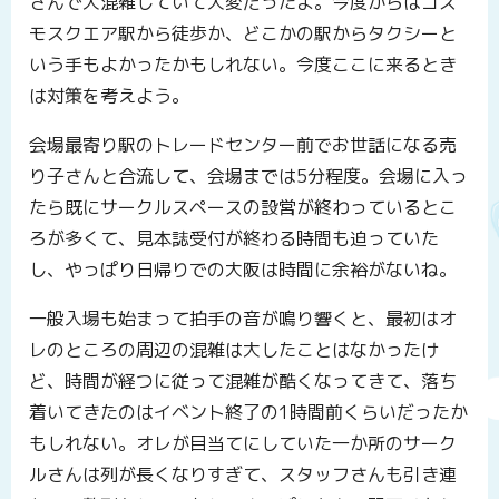
さんで大混雑していて大変だったよ。今度からはコス
モスクエア駅から徒歩か、どこかの駅からタクシーと
いう手もよかったかもしれない。今度ここに来るとき
は対策を考えよう。
会場最寄り駅のトレードセンター前でお世話になる売
り子さんと合流して、会場までは5分程度。会場に入っ
たら既にサークルスペースの設営が終わっているとこ
ろが多くて、見本誌受付が終わる時間も迫っていた
し、やっぱり日帰りでの大阪は時間に余裕がないね。
一般入場も始まって拍手の音が鳴り響くと、最初はオ
レのところの周辺の混雑は大したことはなかったけ
ど、時間が経つに従って混雑が酷くなってきて、落ち
着いてきたのはイベント終了の1時間前くらいだったか
もしれない。オレが目当てにしていた一か所のサーク
ルさんは列が長くなりすぎて、スタッフさんも引き連