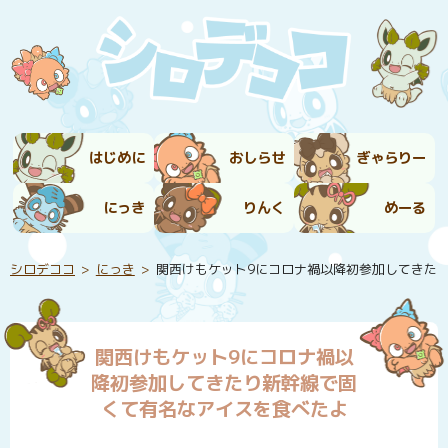
はじめに
おしらせ
ぎゃらりー
にっき
りんく
めーる
シロデココ
にっき
関西けもケット9にコロナ禍以降初参加してきた
関西けもケット9にコロナ禍以
降初参加してきたり新幹線で固
くて有名なアイスを食べたよ