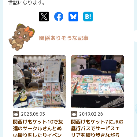
世話になります。
Twitter
Facebook
Bluesky
はてなブックマーク
関係ありそうな記事
投稿日:
2025.06.05
投稿日:
2019.02.26
関西けもケット10で友
関西けもケット7にJRの
達のサークルさんとぬ
昼行バスでサービスエ
い撮りをしたりイベン
リアを練り歩きながら