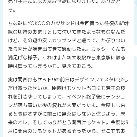
売り子さんには大変お世話になりました。ありがと
う。
ちなみにYOKOOのカツサンドは今回買った往復の新幹
線の切符のおまけとして付いてきたようなものなんだ
けど、その辺の安いカツサンドと違って、かぶりつい
たら肉汁が湧き出てきて感動したよ。カッシーくんも
満足げな様子。これはまた新大阪駅から東京駅に帰る
時は買ってしまうかも。覚えておこう。
実は関西けもケット9の前日はデザインフェスタに少し
だけ寄ったせいか、関西けもケット当日にも若干の疲
れを引きずってしまって、イベント終了後にテンショ
ンが落ち着いた後の疲れが大変だったよ。今度もし来
るときはさすがに前日に無茶はしないと信じよう、未
来のオレ。そしてありがとう関西けもケット。今度は9
月に関東のけもケットがあるそうだから、そこでもお