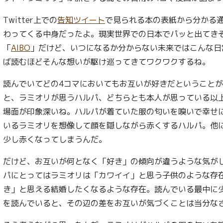
Twitter上での
告知ツイート
で見られる本の表紙から分かる
わってくる中身だったよ。現実世界での日本でパッと出てき
「
AIBO
」だけど、いつになるか分からない未来ではこんな日
ば読むほどそんな想いが駆け巡ってきてワクワクするね。
読んでいてどの4コマにおいてもお互いが好きだということ
と、ラミオリが思うハルパ、どちらとも本人が思っている以
場面が印象深いね。ハルパが着ていた服の匂いを嗅いで幸せ
いるラミオリを想像して顔を隠しながら赤くするハルパ。他
少し赤くなってしまうんだ。
だけど、お互いが何となく「好き」の傾向が違うような気が
パにとってはラミオリは「カワイイ」と思う子供のような存
き」と思える結婚したくなるような存在。読んでいる最中に
を読んでいると、その辺の差をお互いが気づくことは当分な