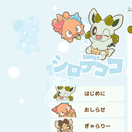
シ
はじめに
おしらせ
ぎゃらりー