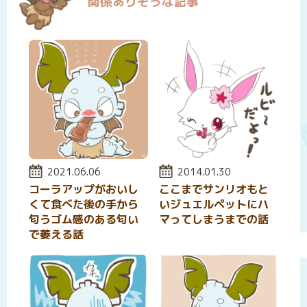
関係ありそうな記事
投稿日:
2021.06.06
投稿日:
2014.01.30
コーラアップがおいし
ここまでサンリオもと
くて食べた後の手から
いジュエルペットにハ
匂うゴム感のある匂い
マってしまうまでの話
で萎える話