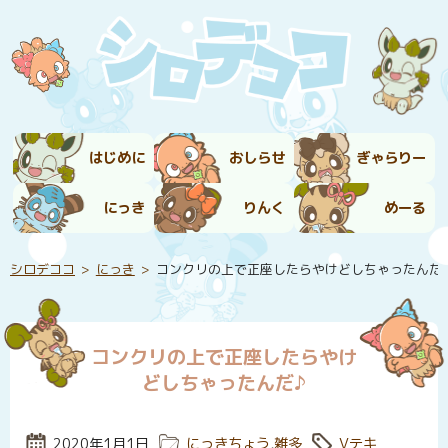
はじめに
おしらせ
ぎゃらりー
にっき
りんく
めーる
シロデココ
にっき
コンクリの上で正座したらやけどしちゃったんだ
コンクリの上で正座したらやけ
どしちゃったんだ♪
投稿日:
2020年1月1日
カテゴリー:
にっきちょう
,
雑多
タグ:
Vテキ