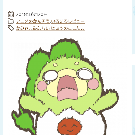
投稿日:
2018年6月20日
カテゴリー:
アニメのかんそう
,
いろいろレビュー
タグ:
かみさまみならい ヒミツのここたま