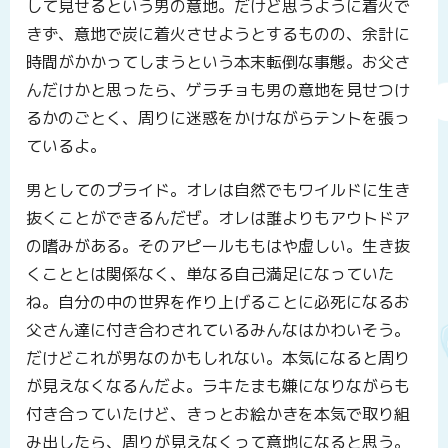
して見せるという男の意地。だけど思うように着火で
きず、意地で炭に着火させようとするものの、余計に
時間がかかってしまうという本末転倒な事態。お父さ
んだけかと思ったら、ゲラチョも男の意地を見せつけ
るかのごとく、周りに迷惑をかけながらテントを張っ
ているよ。
男としてのプライド。オレは自然でもワイルドに生き
抜くことができるんだぜ。オレは誰よりもアウトドア
の嗜みがある。そのアピールももはや虚しい。生き抜
くこととは関係なく、単なる自己満足になっていた
ね。自分の中の世界を作り上げることに必死になるお
父さん達に付き合わされているみんなはかわいそう。
だけどこれが男なのかもしれない。本気になると周り
が見えなくなるんだよ。ラキたまも嫌になりながらも
付き合っていたけど、きっとお絵かきを本気で取り組
み出したら、周りが見えなくって意地になると思う。