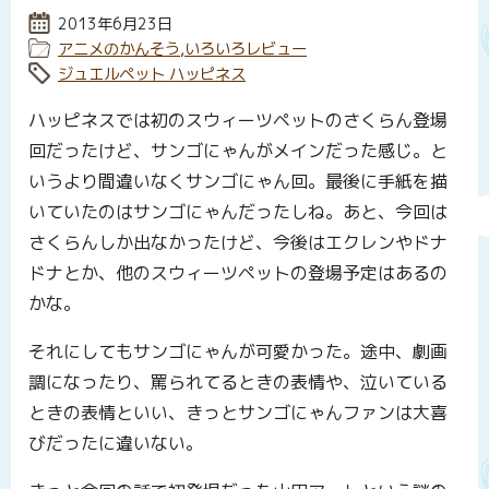
投稿日:
2013年6月23日
カテゴリー:
アニメのかんそう
,
いろいろレビュー
タグ:
ジュエルペット ハッピネス
ハッピネスでは初のスウィーツペットのさくらん登場
回だったけど、サンゴにゃんがメインだった感じ。と
いうより間違いなくサンゴにゃん回。最後に手紙を描
いていたのはサンゴにゃんだったしね。あと、今回は
さくらんしか出なかったけど、今後はエクレンやドナ
ドナとか、他のスウィーツペットの登場予定はあるの
かな。
それにしてもサンゴにゃんが可愛かった。途中、劇画
調になったり、罵られてるときの表情や、泣いている
ときの表情といい、きっとサンゴにゃんファンは大喜
びだったに違いない。