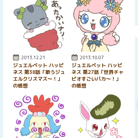
投稿日:
2013.12.21
投稿日:
2013.10.07
ジュエルペット ハッピ
ジュエルペット ハッピ
ネス 第38話「歌うジュ
ネス 第27話「世界チャ
エルクリスマス〜！」
ピオすごいパカ～！」
の感想
の感想