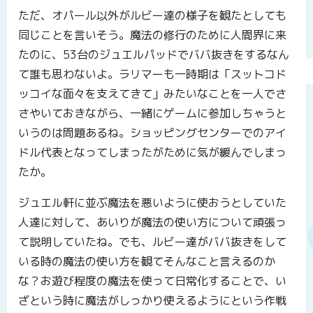
ただ、オパール以外がルビー達の様子を観たとしても
同じことを言いそう。魔法の修行のために人間界に来
たのに、53台のジュエルパッドでババ抜きをするなん
て誰も思わないよ。ラリマーも一時期は「スットコド
ッコイな面々を支えてきて」みたいなことを一人でさ
さやいておきながら、一緒にゲームに参加しちゃうと
いうのは問題あるね。ショッピングセンターでのアイ
ドル代表となってしまったがために気が緩んでしまっ
たか。
ジュエル軒に並ぶ魔法を悪いように使おうとしていた
人達に対して、あいりが魔法の使い方について頑張っ
て説明していたね。でも、ルビー達がババ抜きをして
いる時の魔法の使い方を観てそんなこと言えるのか
な？お遊び程度の魔法を使って日常化することで、い
ざという時に魔法がしっかり使えるようにという作戦