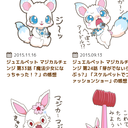
投稿日:
2015.11.16
投稿日:
2015.09.13
ジュエルペット マジカルチェ
ジュエルペット マジカル
ンジ 第33話「魔法少女にな
ンジ 第24話「芽がでない
っちゃった！？」の感想
ぶぅ?」「スケルペットで
ァッションショー」の感想