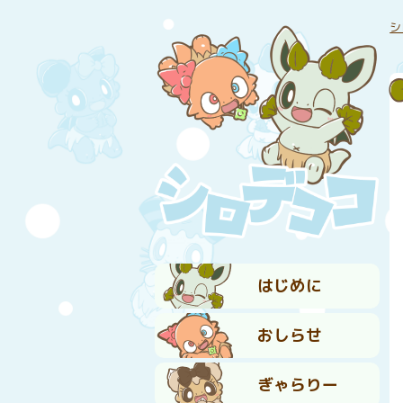
シ
はじめに
おしらせ
ぎゃらりー