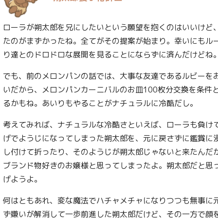
ローラが朔太郎を兄にしたいという願望を抱くのはいいけど
たのがまずかったね。全てがその提案が始まり。幸いにもル
り達とのドロドロな展開を見ることにならずに済んだけどね
でも、前のメロンパンの話では、大事な友達であるルビーを
いだから、メロンパンカーニバルのお皿100枚分交換を条件
るかもね。あいりもやることがナチュラルに冷酷だし。
考えてみれば、ナチュラルな冷酷さといえば、ローラも負け
げでようじになってしまった朔太郎を、元に戻さずに鑑賞に
し付けて折ったり、そのようじが朔太郎じゃないと来たんだ
ブランド物好きのお嬢様と思ってしまったよ。朔太郎だと思
げようよ。
何はともあれ、変な魔法でハチャメチャになりつつも無事に
ず嫌いが解消して一歩前進した朔太郎だけど、その一方で顔