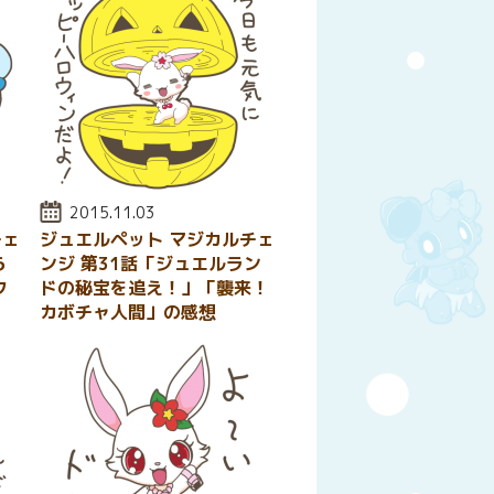
投稿日:
2015.11.03
チェ
ジュエルペット マジカルチェ
ら
ンジ 第31話「ジュエルラン
フ
ドの秘宝を追え！」「襲来！
カボチャ人間」の感想