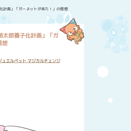
子化計画」「ガーネットが来た！」の感想
「朔太郎養子化計画」「ガ
感想
グ:
ジュエルペット マジカルチェンジ