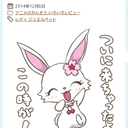
投稿日:
2014年12月6日
カテゴリー:
アニメのかんそう
,
いろいろレビュー
タグ:
レディ ジュエルペット