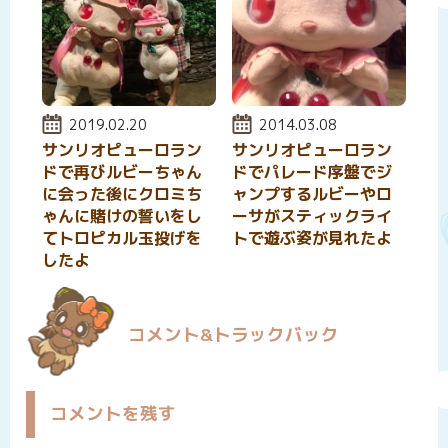
投稿日:
2019.02.20
投稿日:
2014.03.08
サンリオピューロラン
サンリオピューロラン
ドで再びルビーちゃん
ドでパレード序盤でジ
に会った後にクロミち
ャンプするルビーやロ
ゃんに賭けの誓いをし
ーサがスティックライ
てトロピカル玉投げを
トで遊ぶ姿が見れたよ
したよ
コメント&トラックバック
コメントを残す