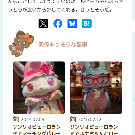
んなことしてしまっていいのか。ルビーちゃんならき
っと心が広いから許してくれる。きっとそうだ。
Twitter
Facebook
Bluesky
はてなブックマーク
関係ありそうな記事
投稿日:
2014.07.05
投稿日:
2016.07.12
サンリオピューロラン
サンリオピューロラン
ドでマーチングパレー
ドでルナちゃんとロー