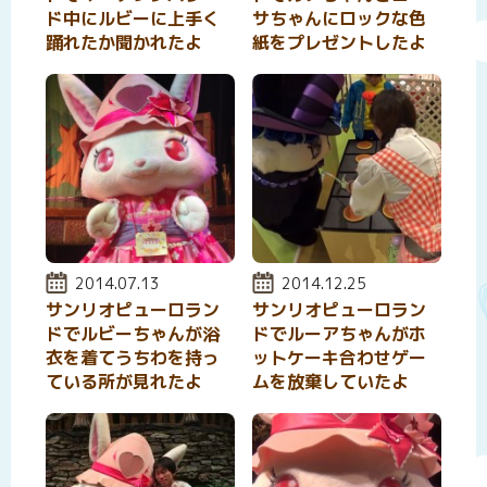
ド中にルビーに上手く
サちゃんにロックな色
踊れたか聞かれたよ
紙をプレゼントしたよ
投稿日:
2014.07.13
投稿日:
2014.12.25
サンリオピューロラン
サンリオピューロラン
ドでルビーちゃんが浴
ドでルーアちゃんがホ
衣を着てうちわを持っ
ットケーキ合わせゲー
ている所が見れたよ
ムを放棄していたよ