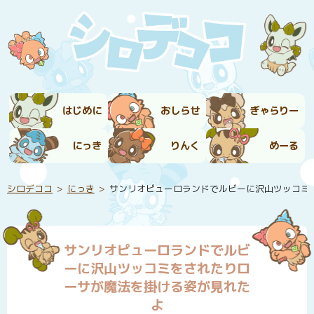
はじめに
おしらせ
ぎゃらりー
にっき
りんく
めーる
シロデココ
にっき
サンリオピューロランドでルビーに沢山ツッコミ
サンリオピューロランドでルビ
ーに沢山ツッコミをされたりロ
ーサが魔法を掛ける姿が見れた
よ