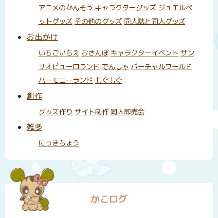
アニメのかんそう
キャラクターグッズ
ジュエルペ
ットグッズ
その他のグッズ
同人誌と同人グッズ
お出かけ
いちごいちえ
おさんぽ
キャラクターイベント
サン
リオピューロランド
でんしゃ
バーチャルワールド
ハーモニーランド
もぐもぐ
創作
グッズ作り
サイト制作
同人即売会
雑多
にっきちょう
かこログ