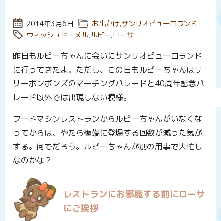
投稿日:
2014年3月6日
カテゴリー:
お出かけ
,
サンリオピューロランド
タグ:
ウィッシュミーメル
,
ルビー
,
ローサ
昨日もルビーちゃんに会いにサンリオピューロランド
に行ってきたよ。ただし、この日もルビーちゃんはリ
リーボンボンズのマーチングパレードと40周年記念パ
レード以外では出現しない模様。
フードマシンレストランからルビーちゃんがいなくな
ってからは、やたら極端に登場する回数が減った気が
する。何でだろう。ルビーちゃんが別の用事で大忙し
なのかな？
レストランにお邪魔する前にローサ
にご挨拶