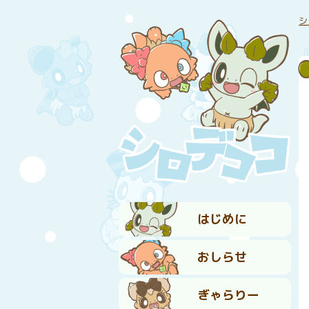
シ
はじめに
おしらせ
ぎゃらりー