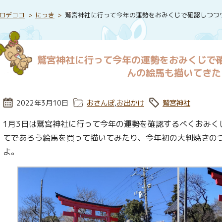
ロデココ
にっき
鷲宮神社に行って今年の運勢をおみくじで確認しつつ
鷲宮神社に行って今年の運勢をおみくじで
んの絵馬も描いてきた
投稿日:
2022年3月10日
カテゴリー:
おさんぽ
,
お出かけ
タグ:
鷲宮神社
1月3日は鷲宮神社に行って今年の運勢を確認するべくおみく
てであろう絵馬を買って描いてみたり、今年初の大判焼きの
よ。