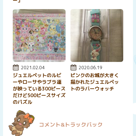
ー」
投稿日:
2021.02.04
投稿日:
2020.06.19
ジュエルペットのルビ
ピンクのお城が大きく
ーやローサやラブラ達
描かれたジュエルペッ
が映っている300ピース
トのラバーウォッチ
だけど500ピースサイズ
のパズル
コメント&トラックバック