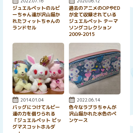
投稿日:
2022.07.16
投稿日:
2020.06.12
ジュエルペットのルビ
過去のアニメのOPやED
ーちゃん達が沢山描か
が全て収録されている
れたフィットちゃんの
ジュエルペット テーマ
ランドセル
ソングコレクション
2009-2015
投稿日:
2014.01.04
投稿日:
2022.06.14
バッグにつけてルビー
色々なラブラちゃんが
達の力を借りられる
沢山描かれた水色のペ
「ジュエルペット ビッ
ンケース
グマスコットホルダ