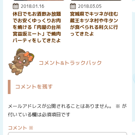
投稿日:
2018.01.16
投稿日:
2018.03.05
休日でもお酒飲み放題
宮城県でキツネが住む
でお安くゆっくりお肉
蔵王キツネ村や牛タン
を焼ける「肉屋の台所
が食べられる利久に行
宮益坂ミート」で焼肉
ってきたよ
パーティをしてきたよ
コメント&トラックバック
コメントを残す
メールアドレスが公開されることはありません。
※
が
付いている欄は必須項目です
コメント
※