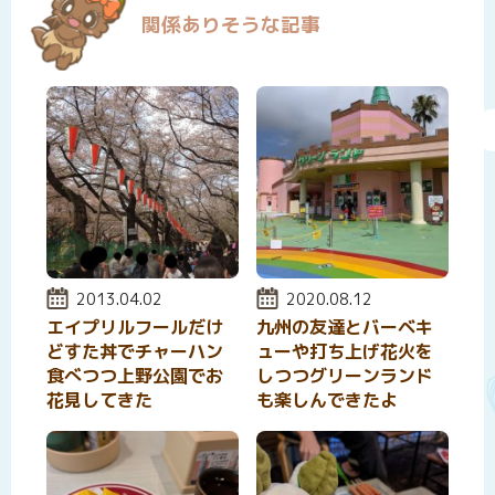
関係ありそうな記事
投稿日:
2013.04.02
投稿日:
2020.08.12
エイプリルフールだけ
九州の友達とバーベキ
どすた丼でチャーハン
ューや打ち上げ花火を
食べつつ上野公園でお
しつつグリーンランド
花見してきた
も楽しんできたよ