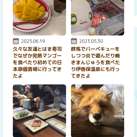
投稿日:
2025.06.19
投稿日:
2023.05.30
久々な友達とはま寿司
群馬でバーベキューを
でなぜか完熟マンゴー
しつつ炎で遊んだり焼
を食べたり初めての日
きまんじゅうを食べた
本原価酒場に行ってき
り伊香保温泉にも行っ
たよ
てきたよ