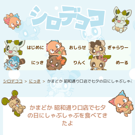
はじめに
おしらせ
ぎゃらりー
にっき
りんく
めーる
シロデココ
にっき
かまどか 昭和通り口店で七夕の日にしゃぶしゃぶ
かまどか 昭和通り口店で七夕
の日にしゃぶしゃぶを食べてき
たよ