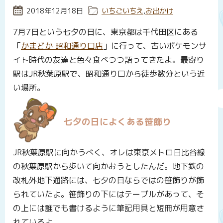
投稿日:
2018年12月18日
カテゴリー:
いちごいちえ
,
お出かけ
7月7日という七夕の日に、東京都は千代田区にある
「
かまどか 昭和通り口店
」に行って、古いポケモンサ
イト時代の友達と色々食べつつ語ってきたよ。最寄り
駅はJR秋葉原駅で、昭和通り口から徒歩数分という近
い場所。
七夕の日によくある笹飾り
JR秋葉原駅に向かうべく、オレは東京メトロ日比谷線
の秋葉原駅から歩いて向かおうとしたんだ。地下鉄の
改札外地下通路には、七夕の日ならではの笹飾りが飾
られていたよ。笹飾りの下にはテーブルがあって、そ
の上には誰でも書けるように筆記用具と短冊が用意さ
れているよ。