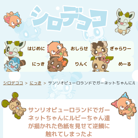
はじめに
おしらせ
ぎゃらりー
にっき
りんく
めーる
シロデココ
にっき
サンリオピューロランドでガーネットちゃんにル
サンリオピューロランドでガー
ネットちゃんにルビーちゃん達
が描かれた色紙を見せて逆鱗に
触れてしまったよ