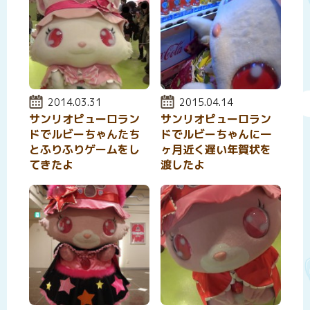
投稿日:
2014.03.31
投稿日:
2015.04.14
サンリオピューロラン
サンリオピューロラン
ドでルビーちゃんたち
ドでルビーちゃんに一
とふりふりゲームをし
ヶ月近く遅い年賀状を
てきたよ
渡したよ