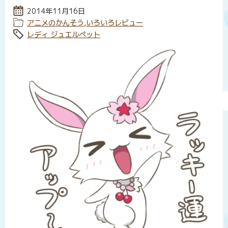
投稿日:
2014年11月16日
カテゴリー:
アニメのかんそう
,
いろいろレビュー
タグ:
レディ ジュエルペット