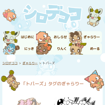
はじめに
おしらせ
ぎゃらりー
にっき
りんく
めーる
シロデココ
ぎゃらりー
トパーズ
「トパーズ」タグのぎゃらりー