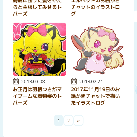
綺麗に整った髪をやた
エルペットのお絵かき
らと主張してみせるト
チャットのイラストロ
パーズ
グ
投稿日:
2018.03.08
投稿日:
2018.02.21
お正月は羽根つきがマ
2017年11月19日のお
イブームな着物姿のト
絵かきチャットで描い
パーズ
たイラストログ
投
1
2
»
稿
の