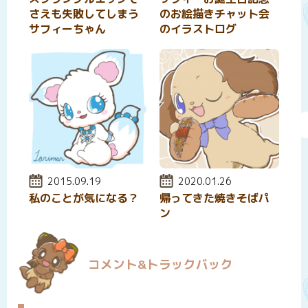
さえも失敗してしまう
のお絵描きチャット会
サフィーちゃん
のイラストログ
投稿日:
2015.09.19
投稿日:
2020.01.26
私のことが気になる？
帰ってきた焼きそばパ
ン
コメント&トラックバック