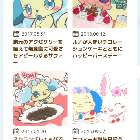
投稿日:
2017.05.31
投稿日:
2016.06.12
胸元のアクセサリーを
ルナが大きいデコレー
咥えて無意識に可愛さ
ションケーキとともに
をアピールするサフィ
ハッピーバースデー！
ー
投稿日:
2017.01.20
投稿日:
2016.09.07
スクランブルエッグで
サフィーお誕生日記念