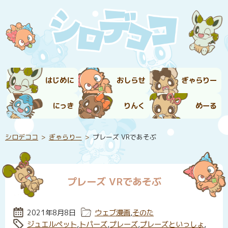
はじめに
おしらせ
ぎゃらりー
にっき
りんく
めーる
シロデココ
ぎゃらりー
プレーズ VRであそぶ
プレーズ VRであそぶ
投稿日:
2021年8月8日
カテゴリー:
ウェブ漫画
,
そのた
タグ:
ジュエルペット
,
トパーズ
,
プレーズ
,
プレーズといっしょ
,