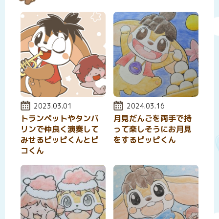
投稿日:
2023.03.01
投稿日:
2024.03.16
トランペットやタンバ
月見だんごを両手で持
リンで仲良く演奏して
って楽しそうにお月見
みせるピッピくんとピ
をするピッピくん
コくん