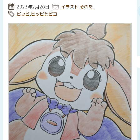
投稿日:
2023年2月26日
カテゴリー:
イラスト
,
そのた
タグ:
ピッピ
,
ピッピとピコ