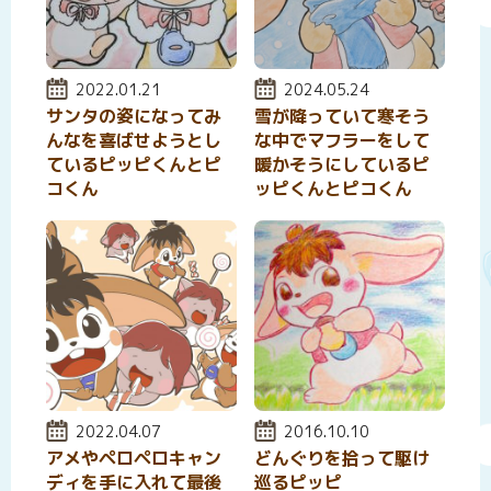
投稿日:
2022.01.21
投稿日:
2024.05.24
サンタの姿になってみ
雪が降っていて寒そう
んなを喜ばせようとし
な中でマフラーをして
ているピッピくんとピ
暖かそうにしているピ
コくん
ッピくんとピコくん
投稿日:
2022.04.07
投稿日:
2016.10.10
アメやペロペロキャン
どんぐりを拾って駆け
ディを手に入れて最後
巡るピッピ