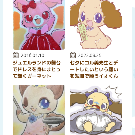
投稿日:
2016.01.10
投稿日:
2022.08.25
ジュエルランドの舞台
七夕にコル美先生とデ
でドレスを身にまとっ
ートしたいという願い
て輝くガーネット
を短冊で願うイオくん