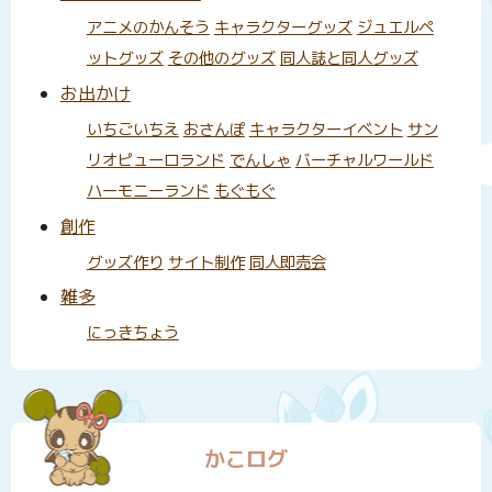
アニメのかんそう
キャラクターグッズ
ジュエルペ
ットグッズ
その他のグッズ
同人誌と同人グッズ
お出かけ
いちごいちえ
おさんぽ
キャラクターイベント
サン
リオピューロランド
でんしゃ
バーチャルワールド
ハーモニーランド
もぐもぐ
創作
グッズ作り
サイト制作
同人即売会
雑多
にっきちょう
かこログ