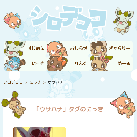
はじめに
おしらせ
ぎゃらりー
にっき
りんく
めーる
シロデココ
にっき
ウサハナ
「ウサハナ」タグのにっき