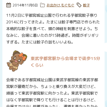
投稿日:
2014年11月6日
カテゴリー:
お出かけ
,
もぐもぐ
タグ:
餃子
11月2日に宇都宮城址公園で行われる宇都宮餃子祭り
2014に行ってきたよ。たまには餃子専門店で作られた
本格的な餃子を食べて、頭の神経を刺激させよう。ち
なみに、会場に着いたのが15時過ぎ。時間がギリギリ
すぎる。たまには餃子の話もいいよね。
東武宇都宮駅から会場まで徒歩15分
くらい
会場である宇都宮城址公園は東武宇都宮線の東武宇都
宮駅が最寄だから、ちょっと乗り換えが大変だけど、
頑張って東武宇都宮駅に向かったよ。東武宇都宮駅で
はなく宇都宮駅で降りても行けることは行けるけど、
会場までは少し距離があったし、運賃も高かったから