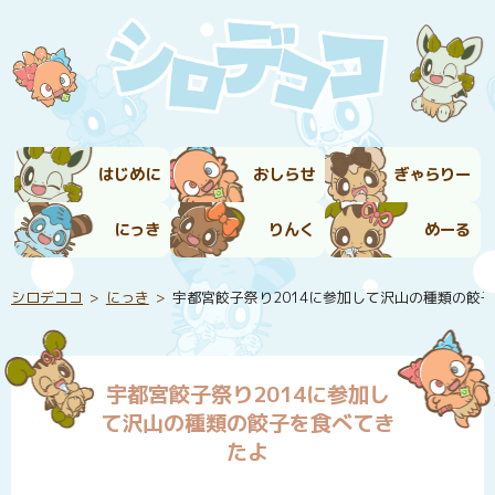
はじめに
おしらせ
ぎゃらりー
にっき
りんく
めーる
シロデココ
にっき
宇都宮餃子祭り2014に参加して沢山の種類の餃
宇都宮餃子祭り2014に参加し
て沢山の種類の餃子を食べてき
たよ