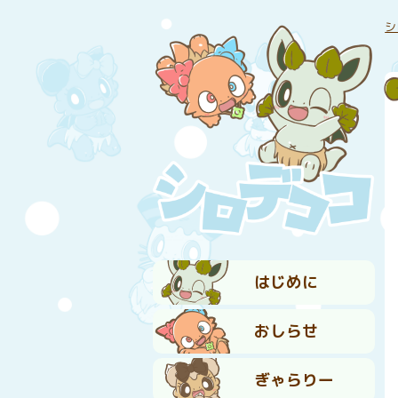
シ
はじめに
おしらせ
ぎゃらりー