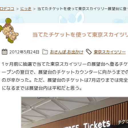
ロデココ
にっき
当てたチケットを使って東京スカイツリー展望台に登
当てたチケットを使って東京スカイツ
投稿日:
2012年5月24日
カテゴリー:
おさんぽ
,
お出かけ
タグ:
東京スカイツリー
1ヶ月前に抽選で当てた東京スカイツリーの展望台へ登るチ
ープンの翌日で、展望台のチケットカウンターに向かうまで
のが辛かった。ただ、展望台のチケットは7月辺りまでは完
になるまでは展望台内は平和だと思う。