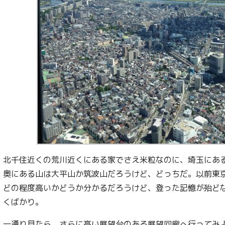
北千住近くの荒川近くにある家でさえ米粒なのに、埼玉にあ
奥にある山は大平山か筑波山だろうけど、どっちだ。以前東
どの程度高いかどうか分かるだろうけど、登った記憶が殆ど
くばかり。
一通り見たら、さらに高い展望台のある展望回廊へ行ってみ