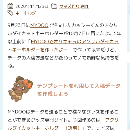
投稿日:
2020年11月23日
カテゴリー:
グッズ作り
,
創作
タグ:
キーホルダー
9月23日に
MYDOO
で注文したカッシーくんのアクリ
ルダイカットキーホルダーが10月7日に届いたよ。5年
以上前に「
MYDOOでオリキャラのアクリルダイカッ
トキーホルダーを作ったよー
」で作って以来だけど、
データの入稿方法などが変わっていて新鮮な気持ちだ
ね。
テンプレートを利用して入稿データ
を作成しよう
MYDOOはデータを送ることで様々なグッズを作るこ
とができるグッズ専門サイト。今回作るのは「
アクリ
ルダイカットキーホルダー（透明）
」で、サイズは