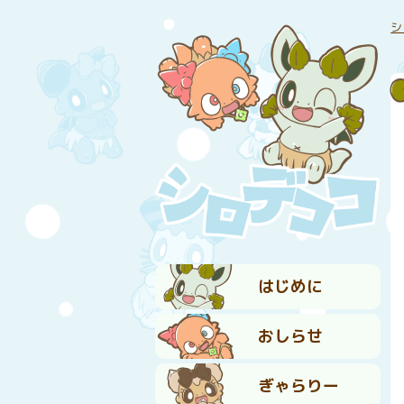
シ
はじめに
おしらせ
ぎゃらりー