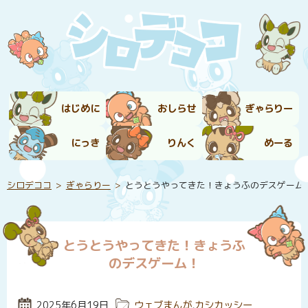
はじめに
おしらせ
ぎゃらりー
にっき
りんく
めーる
シロデココ
ぎゃらりー
とうとうやってきた！きょうふのデスゲーム
とうとうやってきた！きょうふ
のデスゲーム！
投稿日:
2025年6月19日
カテゴリー:
ウェブまんが
,
カシカッシー