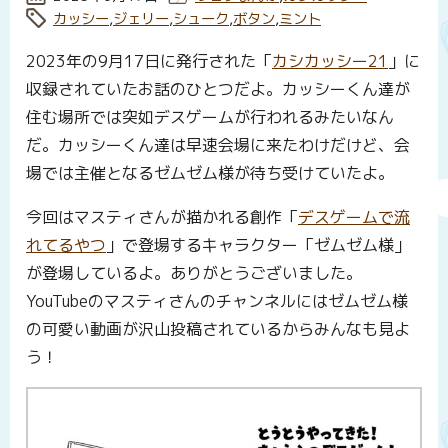
タグ:
カッシー
,
ジェリー
,
シューク
,
ボタン
,
ミント
2023年の9月17日に発行された「
カシカッシー21
」に
収録されていたお話のひとつだよ。カッシーくん達が
住む場所では突如デスゲームが行われるみたいなん
だ。カッシーくん達は早速会場に来たわけだけど、会
場では主催となるゼムゼム様が待ち受けていたよ。
今回はマスティさんが描かれる創作「
デスゲームで流
れてるやつ
」で登場するキャラクター「ゼムゼム様」
が登場しているよ。ありがとうございました。
YouTubeのマスティさんのチャンネルにはゼムゼム様
の可愛い動画が沢山投稿されているからみんなも見よ
う！