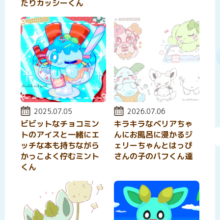
たりカッシーくん
投稿日:
2025.07.05
投稿日:
2026.07.06
ビビットなチョコミン
キラキラなベリアちゃ
トのアイスと一緒にエ
んにお風呂に浸かるジ
ッチな本も持ちながら
ェリーちゃんとはっぴ
かっこよく佇むミント
さんの子のパフくん達
くん