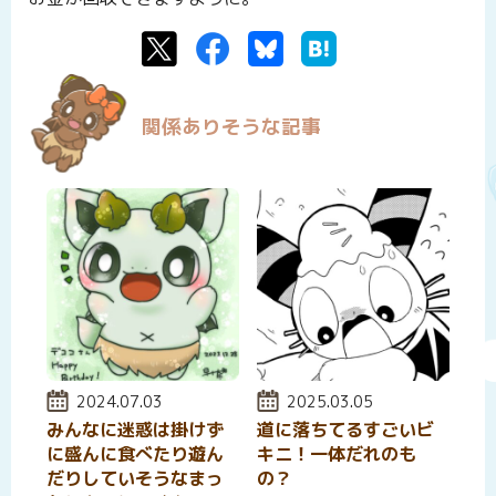
Twitter
Facebook
Bluesky
はてなブックマーク
関係ありそうな記事
投稿日:
2024.07.03
投稿日:
2025.03.05
みんなに迷惑は掛けず
道に落ちてるすごいビ
に盛んに食べたり遊ん
キニ！一体だれのも
だりしていそうなまっ
の？