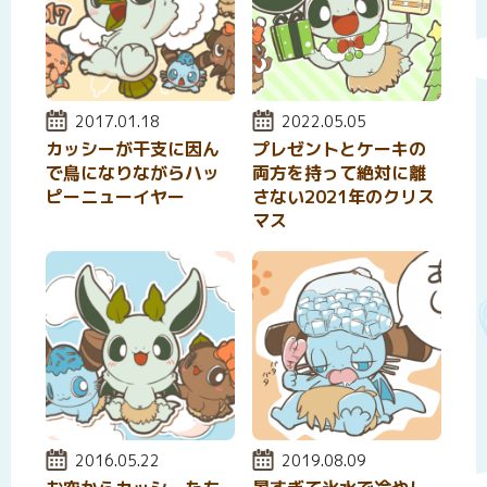
投稿日:
2017.01.18
投稿日:
2022.05.05
カッシーが干支に因ん
プレゼントとケーキの
で鳥になりながらハッ
両方を持って絶対に離
ピーニューイヤー
さない2021年のクリス
マス
投稿日:
2016.05.22
投稿日:
2019.08.09