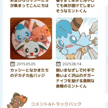
お空からカッシーたち
暑すぎて氷水で冷やし
が集まってこんにちは
ても体が溶けてしまい
そうなミントくん
投稿日:
2015.05.05
投稿日:
2025.06.14
カッシーとなかまたち
鋭いまなざしで片手で
のデカデカ缶バッジ
勢いよく沢山のダガー
ナイフを投げる真剣な
表情のミントくん
コメント&トラックバック