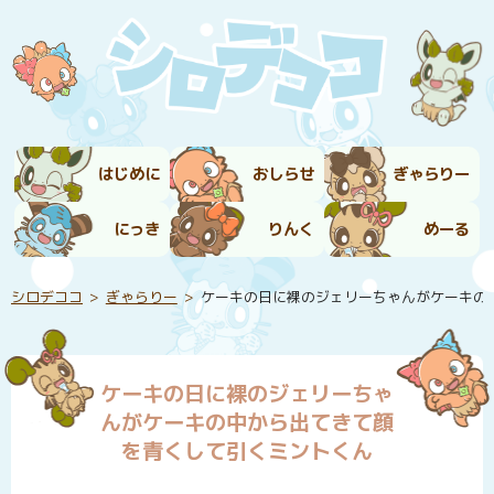
はじめに
おしらせ
ぎゃらりー
にっき
りんく
めーる
シロデココ
ぎゃらりー
ケーキの日に裸のジェリーちゃんがケーキの
ケーキの日に裸のジェリーちゃ
んがケーキの中から出てきて顔
を青くして引くミントくん