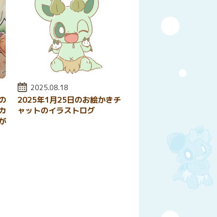
投稿日:
2025.08.18
の
2025年1月25日のお絵かきチ
カ
ャットのイラストログ
が