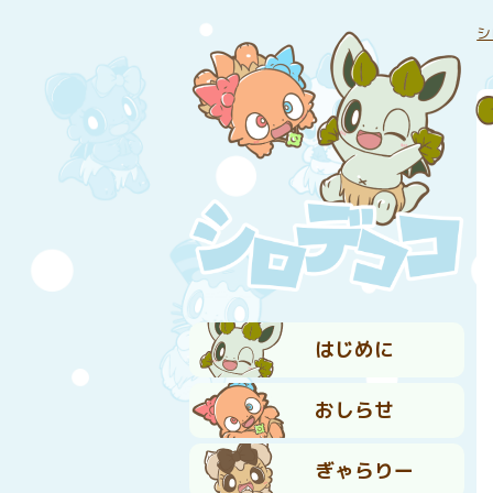
シ
はじめに
おしらせ
ぎゃらりー