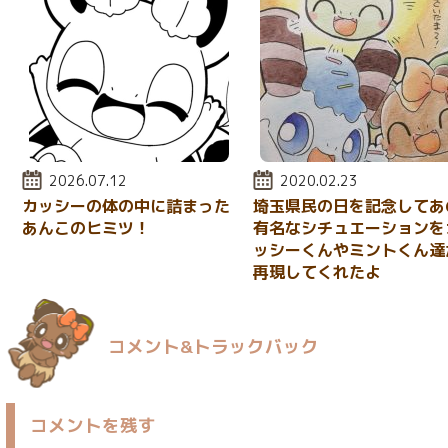
投稿日:
2026.07.12
投稿日:
2020.02.23
カッシーの体の中に詰まった
埼玉県民の日を記念してあ
あんこのヒミツ！
有名なシチュエーションを
ッシーくんやミントくん達
再現してくれたよ
コメント&トラックバック
コメントを残す