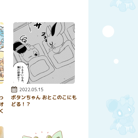
投稿日:
2022.05.15
っ
ボタンちゃん おとこのこにも
オ
どる！？
く