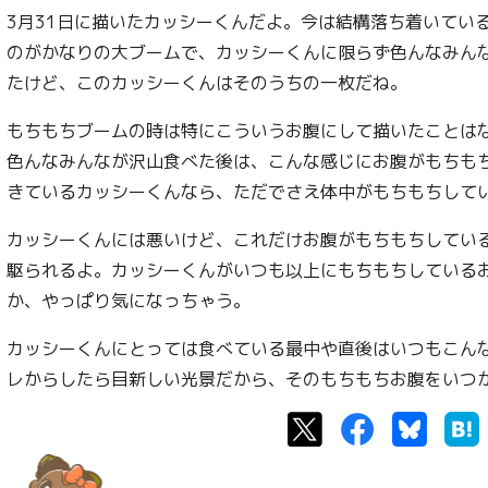
3月31日に描いたカッシーくんだよ。今は結構落ち着いてい
のがかなりの大ブームで、カッシーくんに限らず色んなみん
たけど、このカッシーくんはそのうちの一枚だね。
もちもちブームの時は特にこういうお腹にして描いたことは
色んなみんなが沢山食べた後は、こんな感じにお腹がもちも
きているカッシーくんなら、ただでさえ体中がもちもちして
カッシーくんには悪いけど、これだけお腹がもちもちしてい
駆られるよ。カッシーくんがいつも以上にもちもちしている
か、やっぱり気になっちゃう。
カッシーくんにとっては食べている最中や直後はいつもこん
レからしたら目新しい光景だから、そのもちもちお腹をいつ
Twitter
Facebook
Bluesk