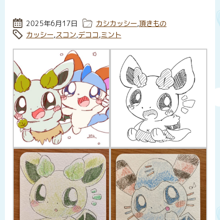
投稿日:
2025年6月17日
カテゴリー:
カシカッシー
,
頂きもの
タグ:
カッシー
,
スコン
,
デココ
,
ミント