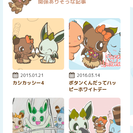
関係ありそうな記事
投稿日:
2015.01.21
投稿日:
2016.03.14
カシカッシー4
ボタンくんだってハッ
ピーホワイトデー