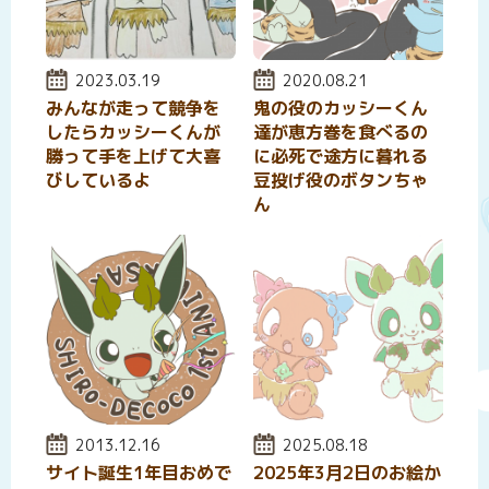
投稿日:
2023.03.19
投稿日:
2020.08.21
みんなが走って競争を
鬼の役のカッシーくん
したらカッシーくんが
達が恵方巻を食べるの
勝って手を上げて大喜
に必死で途方に暮れる
びしているよ
豆投げ役のボタンちゃ
ん
投稿日:
2013.12.16
投稿日:
2025.08.18
サイト誕生1年目おめで
2025年3月2日のお絵か