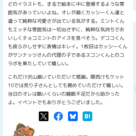
どのイラストも、まるで絵本に中に登場するような雰
囲気があっていいよね。オレが描くカッシーくん達と
違って純粋な可愛さが出ている気がする。ミントくん
もエッチな雰囲気は一切出さずに、純粋な気持ちでお
いしくチョコミントのアイスを食べそう。デココくん
も夜ふかしせずに表情はキレイ。1枚目はカッシーくん
がサンナッツさんの代理の子であるスコンくんとのコ
ラボを果たしていて嬉しい。
これだけ沢山描いていただいて感謝。関西けもケット
10では売り子さんとしても務めていただけて嬉しい。
当日のオレは酷いくらいの睡眠不足だから助かった
よ。イベントでもありがとうございました。
Twitter
Facebook
Bluesky
はてなブックマーク