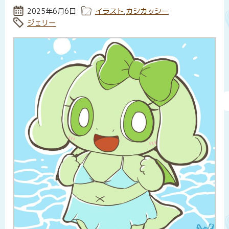
投稿日:
2025年6月6日
カテゴリー:
イラスト
,
カシカッシー
タグ:
ジェリー