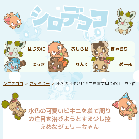
はじめに
おしらせ
ぎゃらりー
にっき
りんく
めーる
シロデココ
ぎゃらりー
水色の可愛いビキニを着て周りの注目を浴び
水色の可愛いビキニを着て周り
の注目を浴びようとする少し控
えめなジェリーちゃん