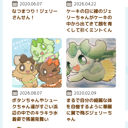
投稿日:
2020.06.07
投稿日:
2026.04.22
なつまつり！ジェリー
ケーキの日に裸のジェ
さんせん！
リーちゃんがケーキの
中から出てきて顔を青
くして引くミントくん
投稿日:
2026.08.07
投稿日:
2020.02.09
ボタンちゃんやシュー
まるで自分の綺麗な体
クちゃん達がすごい浜
を自慢するように華麗
辺の中でのキラキラ水
に翼で飛ぶジェリーち
着姿で残暑見舞い
ゃん