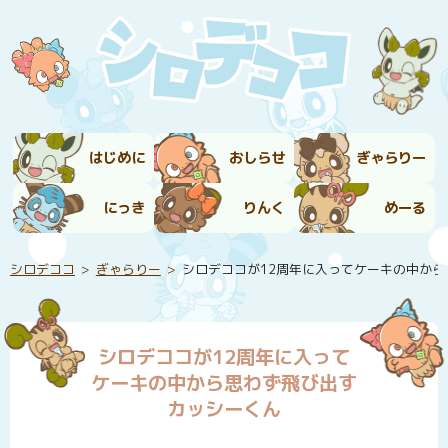
はじめに
おしらせ
ぎゃらりー
にっき
りんく
めーる
シロデココ
ぎゃらりー
シロデココが12周年に入ってケーキの中か
シロデココが12周年に入って
ケーキの中から思わず飛び出す
カッシーくん