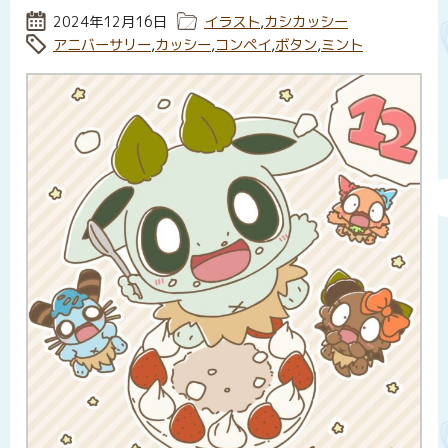
投稿日:
2024年12月16日
カテゴリー:
イラスト
,
カシカッシー
タグ:
アニバーサリー
,
カッシー
,
コンペイ
,
ボタン
,
ミント