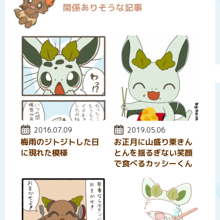
関係ありそうな記事
投稿日:
2016.07.09
投稿日:
2019.05.06
梅雨のジトジトした日
お正月に山盛り栗きん
に現れた模様
とんを揺るぎない笑顔
で食べるカッシーくん