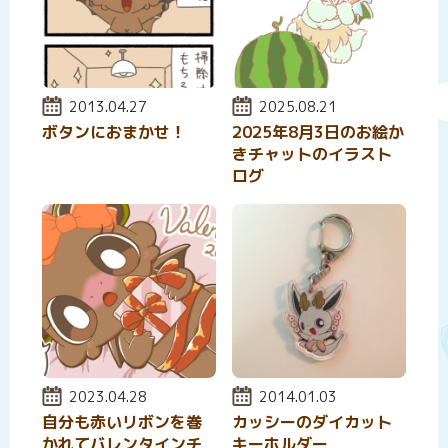
投稿日:
2013.04.27
投稿日:
2025.08.21
ボタンにおまかせ！
2025年8月3日のお絵か
きチャットのイラスト
ログ
投稿日:
2023.04.28
投稿日:
2014.01.03
自分も赤いリボンを巻
カッシーのダイカット
かれてバレンタインチ
キーホルダー