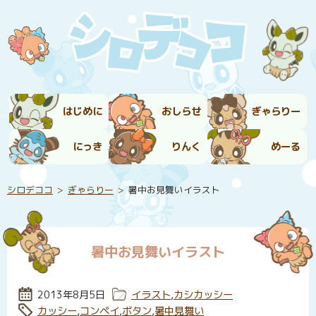
はじめに
おしらせ
ぎゃらりー
にっき
りんく
めーる
シロデココ
ぎゃらりー
暑中お見舞いイラスト
暑中お見舞いイラスト
投稿日:
2013年8月5日
カテゴリー:
イラスト
,
カシカッシー
タグ:
カッシー
,
コンペイ
,
ボタン
,
暑中見舞い