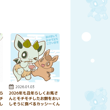
y
はてなブックマーク
投稿日:
2026.01.03
ら
2026年も丑年らしくお馬さ
チ
んとモチモチしたお餅をおい
し
しそうに食べるカッシーくん