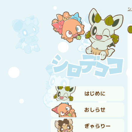
シ
はじめに
おしらせ
ぎゃらりー