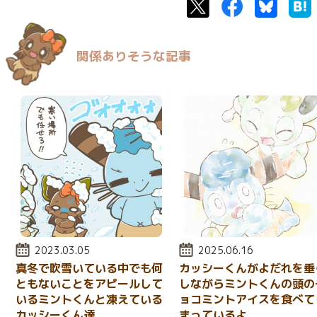
Twitter
Facebook
Bluesk
関係ありそうな記事
投稿日:
2023.03.05
投稿日:
2025.06.16
真冬で吹雪いている中でも何
カッシーくんがよだれを垂
ともないことをアピールして
しながらミントくんの頭の
いるミントくんと凍えている
ョコミントアイスを食べて
カッシーくん達
まっているよ