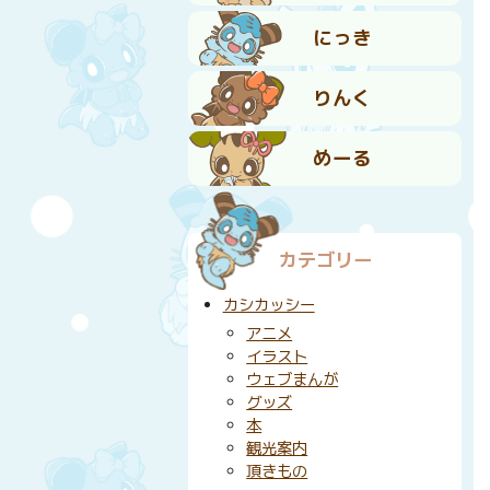
にっき
りんく
めーる
カテゴリー
カシカッシー
アニメ
イラスト
ウェブまんが
グッズ
本
観光案内
頂きもの