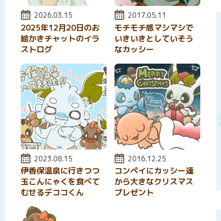
投稿日:
2026.03.15
投稿日:
2017.05.11
2025年12月20日のお
モチモチ感マシマシで
絵かきチャットのイラ
いきいきとしていそう
ストログ
なカッシー
投稿日:
2023.08.15
投稿日:
2016.12.25
伊香保温泉に行きつつ
コンペイにカッシー達
玉こんにゃくを食べて
から大きなクリスマス
むせるデココくん
プレゼント