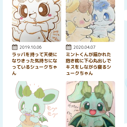
投稿日:
2019.10.06
投稿日:
2020.04.07
ラッパを持って天使に
ミントくんが描かれた
なりきった気持ちにな
抱き枕に下心丸出しで
っているシュークちゃ
キスをしながら寝るシ
ん
ュークちゃん