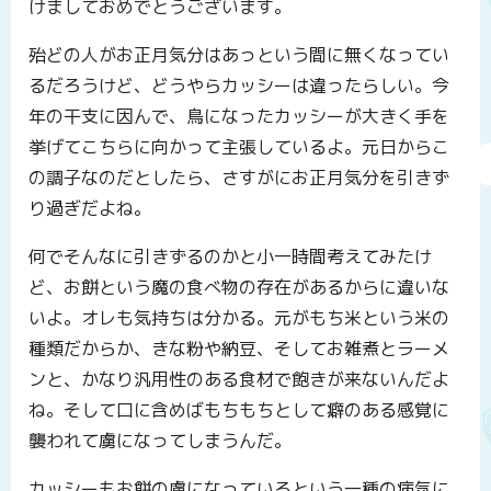
けましておめでとうございます。
殆どの人がお正月気分はあっという間に無くなってい
るだろうけど、どうやらカッシーは違ったらしい。今
年の干支に因んで、鳥になったカッシーが大きく手を
挙げてこちらに向かって主張しているよ。元日からこ
の調子なのだとしたら、さすがにお正月気分を引きず
り過ぎだよね。
何でそんなに引きずるのかと小一時間考えてみたけ
ど、お餅という魔の食べ物の存在があるからに違いな
いよ。オレも気持ちは分かる。元がもち米という米の
種類だからか、きな粉や納豆、そしてお雑煮とラーメ
ンと、かなり汎用性のある食材で飽きが来ないんだよ
ね。そして口に含めばもちもちとして癖のある感覚に
襲われて虜になってしまうんだ。
カッシーもお餅の虜になっているという一種の病気に