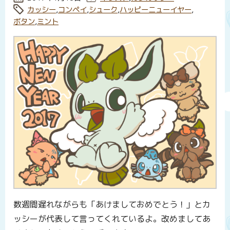
タグ:
カッシー
,
コンペイ
,
シューク
,
ハッピーニューイヤー
,
ボタン
,
ミント
数週間遅れながらも「あけましておめでとう！」とカ
ッシーが代表して言ってくれているよ。改めましてあ