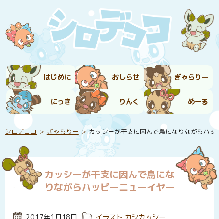
はじめに
おしらせ
ぎゃらりー
にっき
りんく
めーる
シロデココ
ぎゃらりー
カッシーが干支に因んで鳥になりながらハッ
カッシーが干支に因んで鳥にな
りながらハッピーニューイヤー
投稿日:
2017年1月18日
カテゴリー:
イラスト
,
カシカッシー