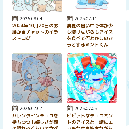
投稿日:
2025.08.04
投稿日:
2025.07.11
2024年10月20日のお
真夏の暑い中で体が少
絵かきチャットのイラ
し溶けながらもアイス
ストログ
を食べて何とかしのご
うとするミントくん
投稿日:
2025.07.07
投稿日:
2025.07.05
バレンタインチョコを
ビビットなチョコミン
持ちつつも嬉しさが顔
トのアイスと一緒にエ
に現れるくらいに食べ
ッチな本も持ちながら