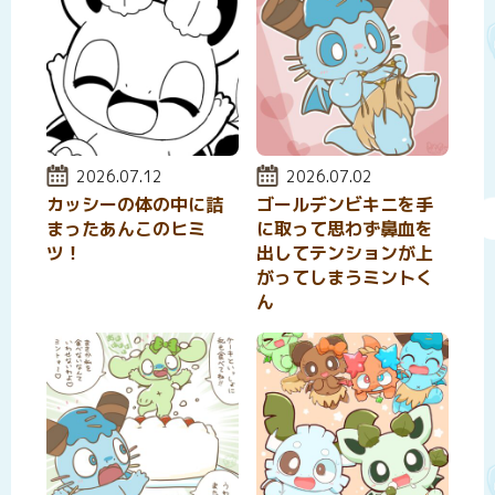
投稿日:
2026.07.12
投稿日:
2026.07.02
カッシーの体の中に詰
ゴールデンビキニを手
まったあんこのヒミ
に取って思わず鼻血を
ツ！
出してテンションが上
がってしまうミントく
ん