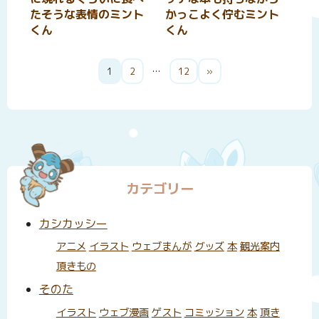
たそうな表情のミント
かっこよく佇むミント
くん
くん
投
1
2
…
12
»
稿
の
ペ
ー
ジ
カテゴリー
送
り
カシカッシー
アニメ
イラスト
ウェブまんが
グッズ
本
観光案内
頂きもの
そのた
イラスト
ウェブ漫画
ゲスト
コミッション
本
頂き