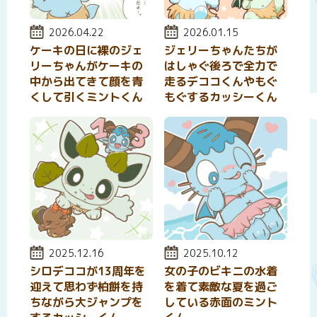
投稿日:
2026.04.22
投稿日:
2026.01.15
ケーキの日に裸のジェ
ジェリーちゃんたちが
リーちゃんがケーキの
はしゃぐ後ろで全力で
中から出てきて顔を青
走るデココくんやもぐ
くして引くミントくん
もぐするカッシーくん
投稿日:
2025.12.16
投稿日:
2025.10.12
シロデココが13周年を
女の子のビキニの水着
迎えて思わず柏餅を持
を着て素敵な夏を過ご
ちながら大ジャンプを
している赤面のミント