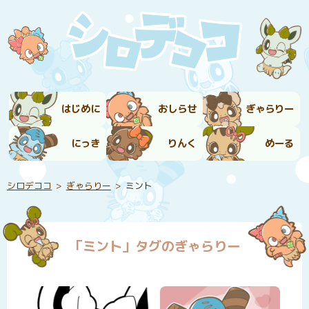
はじめに
おしらせ
ぎゃらりー
にっき
りんく
めーる
シロデココ
ぎゃらりー
ミント
「ミント」タグのぎゃらりー