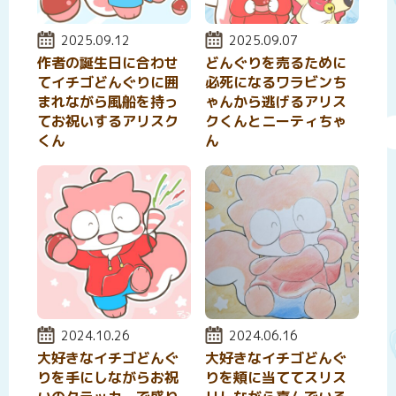
投稿日:
2025.09.12
投稿日:
2025.09.07
作者の誕生日に合わせ
どんぐりを売るために
てイチゴどんぐりに囲
必死になるワラビンち
まれながら風船を持っ
ゃんから逃げるアリス
てお祝いするアリスク
クくんとニーティちゃ
くん
ん
投稿日:
2024.10.26
投稿日:
2024.06.16
大好きなイチゴどんぐ
大好きなイチゴどんぐ
りを手にしながらお祝
りを頬に当ててスリス