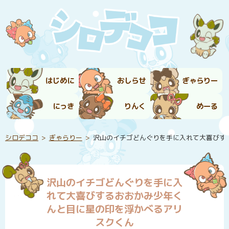
はじめに
おしらせ
ぎゃらりー
にっき
りんく
めーる
シロデココ
ぎゃらりー
沢山のイチゴどんぐりを手に入れて大喜びす
沢山のイチゴどんぐりを手に入
れて大喜びするおおかみ少年く
んと目に星の印を浮かべるアリ
スクくん