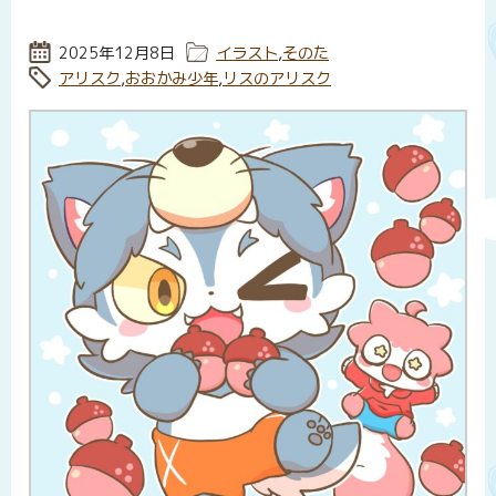
投稿日:
2025年12月8日
カテゴリー:
イラスト
,
そのた
タグ:
アリスク
,
おおかみ少年
,
リスのアリスク