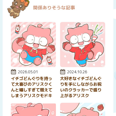
関係ありそうな記事
投稿日:
2026.05.01
投稿日:
2024.10.26
イチゴどんぐりを持っ
大好きなイチゴどんぐ
て大喜びのアリスクく
りを手にしながらお祝
んと嬉しすぎて増えて
いのクラッカーで盛り
しまうアリスクモドキ
上がるアリスク