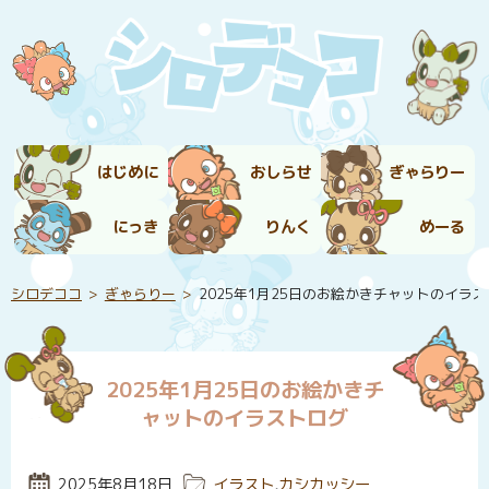
はじめに
おしらせ
ぎゃらりー
にっき
りんく
めーる
シロデココ
ぎゃらりー
2025年1月25日のお絵かきチャットのイラ
2025年1月25日のお絵かきチ
ャットのイラストログ
投稿日:
2025年8月18日
カテゴリー:
イラスト
,
カシカッシー