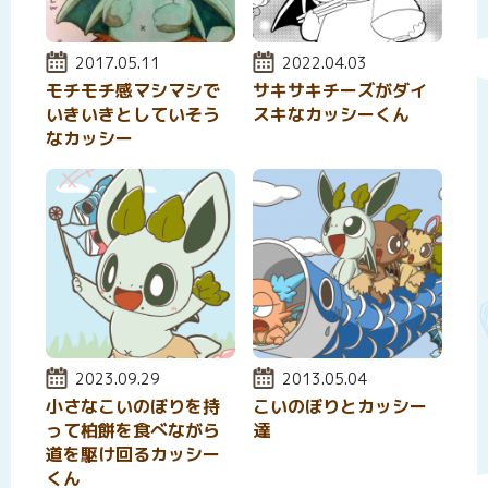
投稿日:
2017.05.11
投稿日:
2022.04.03
モチモチ感マシマシで
サキサキチーズがダイ
いきいきとしていそう
スキなカッシーくん
なカッシー
投稿日:
2023.09.29
投稿日:
2013.05.04
小さなこいのぼりを持
こいのぼりとカッシー
って柏餅を食べながら
達
道を駆け回るカッシー
くん