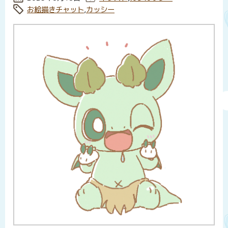
タグ:
お絵描きチャット
,
カッシー