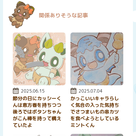
関係ありそうな記事
投稿日:
2025.06.15
投稿日:
2025.07.04
節分の日にカッシーく
かっこいいキャラらし
んは恵方巻を持ちつつ
く気合の入った気持ち
後ろではボタンちゃん
でさつまいもの串カツ
がこん棒を持って構え
を食べようとしている
ていたよ
ミントくん