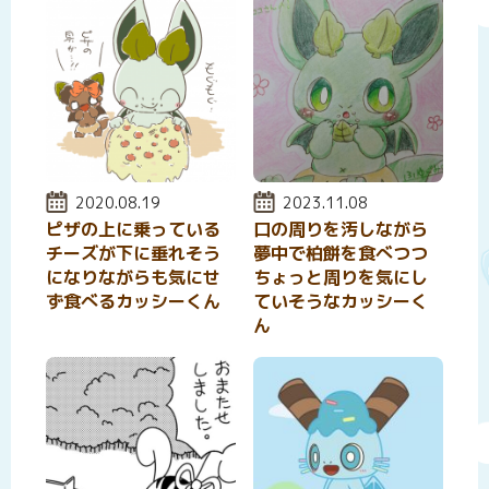
投稿日:
2020.08.19
投稿日:
2023.11.08
ピザの上に乗っている
口の周りを汚しながら
チーズが下に垂れそう
夢中で柏餅を食べつつ
になりながらも気にせ
ちょっと周りを気にし
ず食べるカッシーくん
ていそうなカッシーく
ん