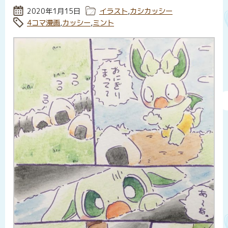
投稿日:
2020年1月15日
カテゴリー:
イラスト
,
カシカッシー
タグ:
4コマ漫画
,
カッシー
,
ミント