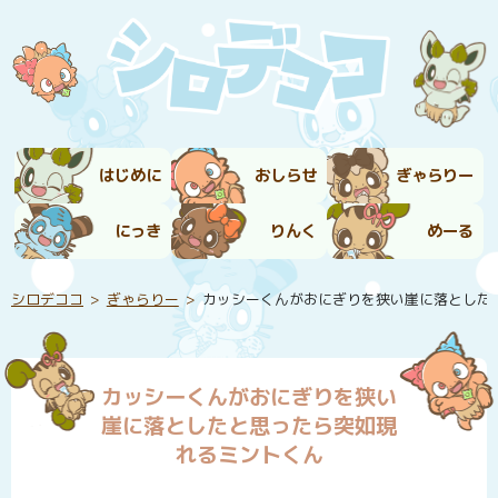
はじめに
おしらせ
ぎゃらりー
にっき
りんく
めーる
シロデココ
ぎゃらりー
カッシーくんがおにぎりを狭い崖に落とした
カッシーくんがおにぎりを狭い
崖に落としたと思ったら突如現
れるミントくん