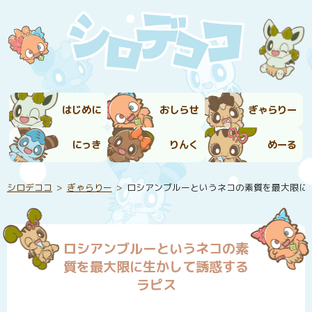
はじめに
おしらせ
ぎゃらりー
にっき
りんく
めーる
シロデココ
ぎゃらりー
ロシアンブルーというネコの素質を最大限に
ロシアンブルーというネコの素
質を最大限に生かして誘惑する
ラピス