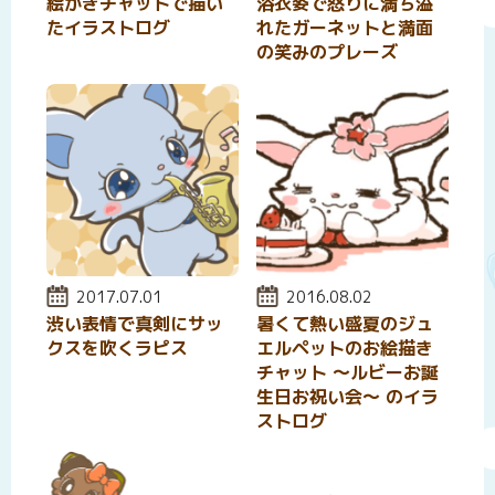
絵かきチャットで描い
浴衣姿で怒りに満ち溢
たイラストログ
れたガーネットと満面
の笑みのプレーズ
投稿日:
2017.07.01
投稿日:
2016.08.02
渋い表情で真剣にサッ
暑くて熱い盛夏のジュ
クスを吹くラピス
エルペットのお絵描き
チャット 〜ルビーお誕
生日お祝い会〜 のイラ
ストログ