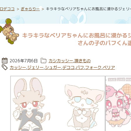
ロデココ
ぎゃらりー
キラキラなベリアちゃんにお風呂に浸かるジェリ
キラキラなベリアちゃんにお風呂に浸かる
さんの子のパフくん
投稿日:
2026年7月6日
カテゴリー:
カシカッシー
,
頂きもの
タグ:
カッシー
,
ジェリー
,
シュガー
,
デココ
,
パフ
,
フォーク
,
ベリア