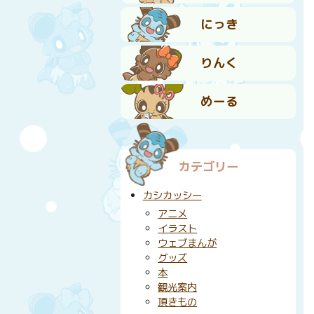
にっき
りんく
めーる
カテゴリー
カシカッシー
アニメ
イラスト
ウェブまんが
グッズ
本
観光案内
頂きもの