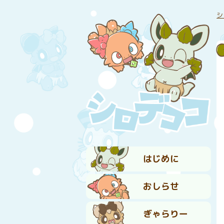
シ
はじめに
おしらせ
ぎゃらりー