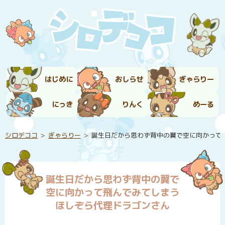
はじめに
おしらせ
ぎゃらりー
にっき
りんく
めーる
シロデココ
ぎゃらりー
誕生日だから思わず背中の翼で空に向かって
誕生日だから思わず背中の翼で
空に向かって飛んでみてしまう
ほしぞら代理ドラゴンさん