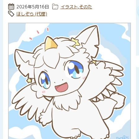
投稿日:
2026年5月16日
カテゴリー:
イラスト
,
そのた
タグ:
ほしぞら (代理)