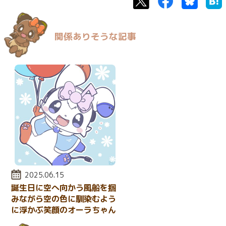
Twitter
Facebook
Bluesk
関係ありそうな記事
投稿日:
2025.06.15
誕生日に空へ向かう風船を掴
みながら空の色に馴染むよう
に浮かぶ笑顔のオーラちゃん