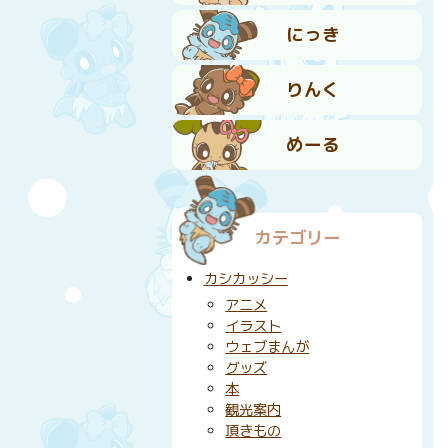
にっき
りんく
めーる
カテゴリー
カシカッシー
アニメ
イラスト
ウェブまんが
グッズ
本
観光案内
頂きもの