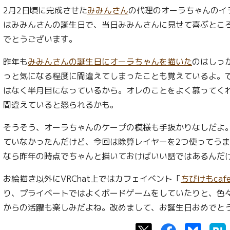
2月2日頃に完成させた
みみんさん
の代理のオーラちゃんのイ
はみみんさんの誕生日で、当日みみんさんに見せて喜ぶとこ
でとうございます。
昨年も
みみんさんの誕生日にオーラちゃんを描いた
のはしっ
っと気になる程度に間違えてしまったことも覚えているよ。
はなく半月目になっているから。オレのことをよく慕ってく
間違えていると怒られるかも。
そうそう、オーラちゃんのケープの模様も手抜かりなしだよ
ていなかったんだけど、今回は除算レイヤーを2つ使ってう
なら昨年の時点でちゃんと描いておけばいい話ではあるんだ
お絵描き以外にVRChat上ではカフェイベント「
ちびけもcaf
り、プライベートではよくボードゲームをしていたりと、色
からの活躍も楽しみだよね。改めまして、お誕生日おめでと