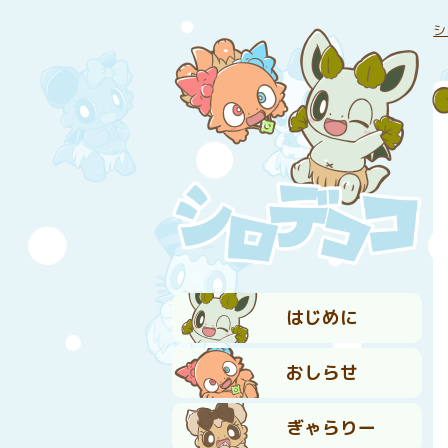
シ
はじめに
おしらせ
ぎゃらりー