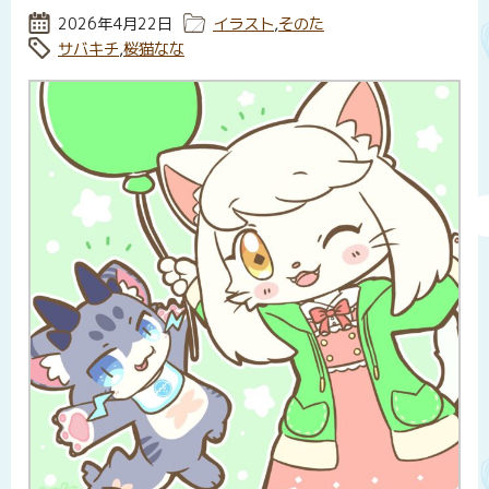
投稿日:
2026年4月22日
カテゴリー:
イラスト
,
そのた
タグ:
サバキチ
,
桜猫なな