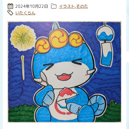
投稿日:
2024年10月22日
カテゴリー:
イラスト
,
そのた
タグ:
いたくらん