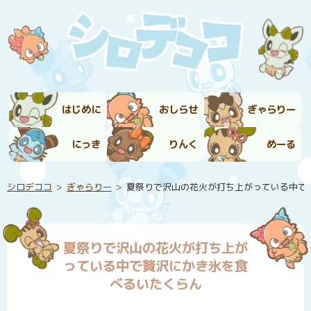
はじめに
おしらせ
ぎゃらりー
にっき
りんく
めーる
シロデココ
ぎゃらりー
夏祭りで沢山の花火が打ち上がっている中で
夏祭りで沢山の花火が打ち上が
っている中で贅沢にかき氷を食
べるいたくらん