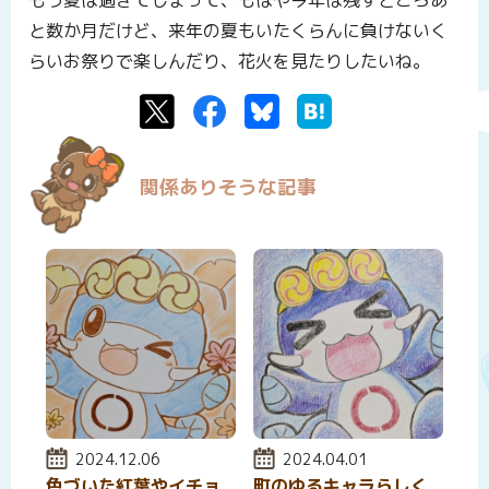
と数か月だけど、来年の夏もいたくらんに負けないく
らいお祭りで楽しんだり、花火を見たりしたいね。
Twitter
Facebook
Bluesky
はてなブックマーク
関係ありそうな記事
投稿日:
2024.12.06
投稿日:
2024.04.01
色づいた紅葉やイチョ
町のゆるキャラらしく