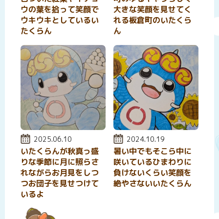
ウの葉を拾って笑顔で
大きな笑顔を見せてく
ウキウキとしているい
れる板倉町のいたくら
たくらん
ん
投稿日:
2025.06.10
投稿日:
2024.10.19
いたくらんが秋真っ盛
暑い中でもそこら中に
りな季節に月に照らさ
咲いているひまわりに
れながらお月見をしつ
負けないくらい笑顔を
つお団子を見せつけて
絶やさないいたくらん
いるよ