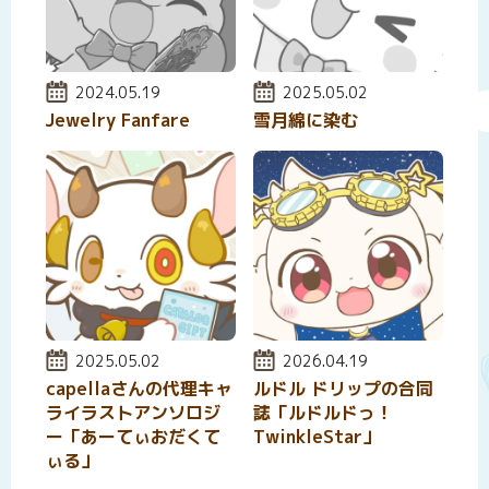
投稿日:
2024.05.19
投稿日:
2025.05.02
Jewelry Fanfare
雪月綿に染む
投稿日:
2025.05.02
投稿日:
2026.04.19
capellaさんの代理キャ
ルドル ドリップの合同
ライラストアンソロジ
誌「ルドルドっ！
ー「あーてぃおだくて
TwinkleStar」
ぃる」