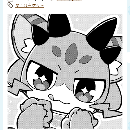
タグ:
関西けもケット