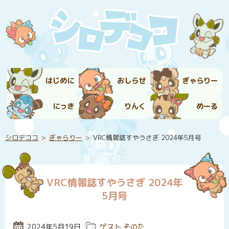
はじめに
おしらせ
ぎゃらりー
にっき
りんく
めーる
シロデココ
ぎゃらりー
VRC情報誌すやうさぎ 2024年5月号
VRC情報誌すやうさぎ 2024年
5月号
投稿日:
2024年5月19日
カテゴリー:
ゲスト
,
そのた