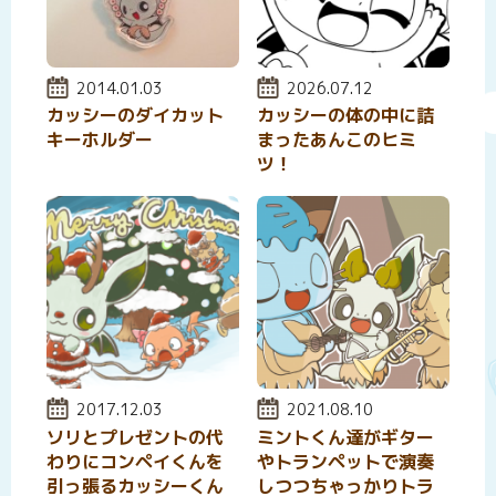
投稿日:
2014.01.03
投稿日:
2026.07.12
カッシーのダイカット
カッシーの体の中に詰
キーホルダー
まったあんこのヒミ
ツ！
投稿日:
2017.12.03
投稿日:
2021.08.10
ソリとプレゼントの代
ミントくん達がギター
わりにコンペイくんを
やトランペットで演奏
引っ張るカッシーくん
しつつちゃっかりトラ