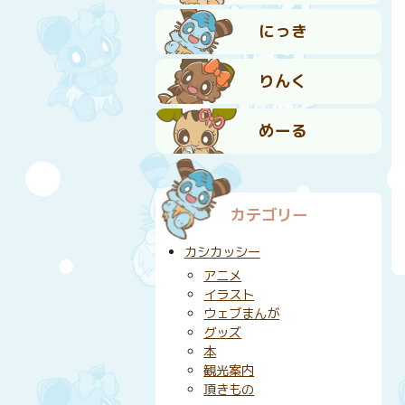
にっき
りんく
めーる
カテゴリー
カシカッシー
アニメ
イラスト
ウェブまんが
グッズ
本
観光案内
頂きもの