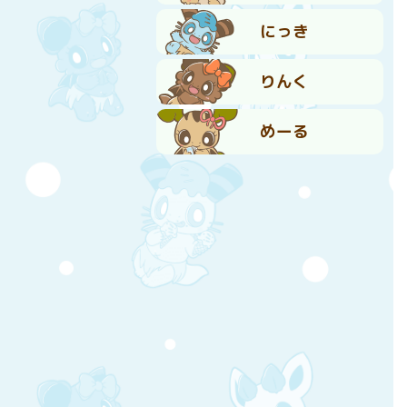
にっき
りんく
めーる