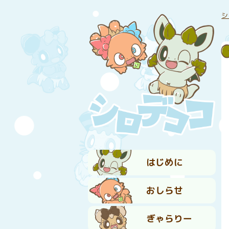
シ
はじめに
おしらせ
ぎゃらりー