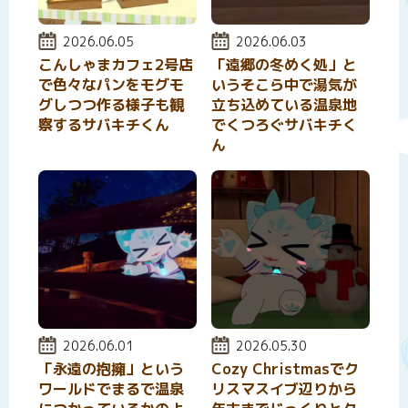
投稿日:
2026.06.05
投稿日:
2026.06.03
こんしゃまカフェ2号店
「遠郷の冬めく処」と
で色々なパンをモグモ
いうそこら中で湯気が
グしつつ作る様子も観
立ち込めている温泉地
察するサバキチくん
でくつろぐサバキチく
ん
投稿日:
2026.06.01
投稿日:
2026.05.30
「永遠の抱擁」という
Cozy Christmasでク
ワールドでまるで温泉
リスマスイブ辺りから