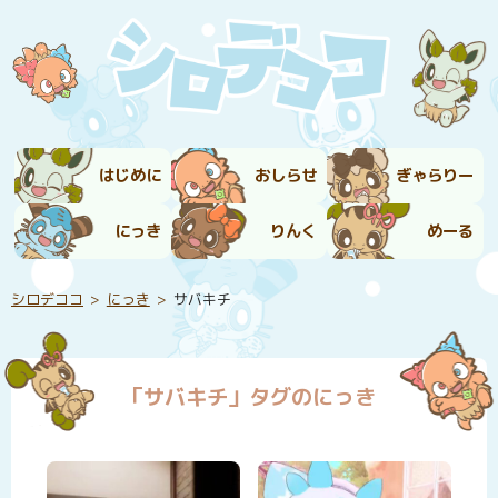
はじめに
おしらせ
ぎゃらりー
にっき
りんく
めーる
シロデココ
にっき
サバキチ
「サバキチ」タグのにっき