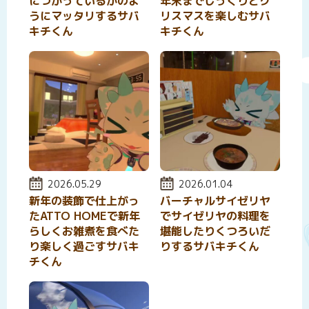
につかっているかのよ
年末までじっくりとク
うにマッタリするサバ
リスマスを楽しむサバ
キチくん
キチくん
投稿日:
2026.05.29
投稿日:
2026.01.04
新年の装飾で仕上がっ
バーチャルサイゼリヤ
たATTO HOMEで新年
でサイゼリヤの料理を
らしくお雑煮を食べた
堪能したりくつろいだ
り楽しく過ごすサバキ
りするサバキチくん
チくん